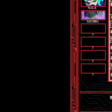
N.O.A
GEORG
?
?
?
?