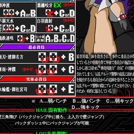
A…弱パンチ Ｂ…強パンチ Ｃ…弱キッ
※
Ｄ…強キック
HAIL固有動作
壁三角飛び（バックジャンプ中に後ろ、上入力で壁ジャンプ）
バックダッシュ中にバックジャンプが可能
LOS[氷姿雪魄]